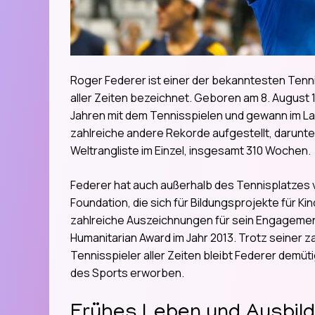
Roger Federer ist einer der bekanntesten Tennis
aller Zeiten bezeichnet. Geboren am 8. August 1
Jahren mit dem Tennisspielen und gewann im Lau
zahlreiche andere Rekorde aufgestellt, darunte
Weltrangliste im Einzel, insgesamt 310 Wochen.
Federer hat auch außerhalb des Tennisplatzes vi
Foundation, die sich für Bildungsprojekte für Ki
zahlreiche Auszeichnungen für sein Engagement
Humanitarian Award im Jahr 2013. Trotz seiner z
Tennisspieler aller Zeiten bleibt Federer demüt
des Sports erworben.
Frühes Leben und Ausbil