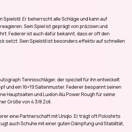
n Spielstil. Er beherrscht alle Schläge und kann auf
reagieren. Sein Spiel ist geprägt von präzisen und
ührt. Federer ist auch dafür bekannt, dass er oft den
k setzt. Sein Spielstil ist besonders effektiv auf schnellen
utograph Tennisschläger, der speziell für ihn entwickelt
opf und ein 16×19 Saitenmuster. Federer bespannt seinen
ine Hauptsaiten und Luxilon Alu Power Rough für seine
ner Größe von 4 3/8 Zoll.
er eine Partnerschaft mit Uniqlo. Er trägt oft Poloshirts
zugt auch Schuhe mit einer guten Dämpfung und Stabilität,