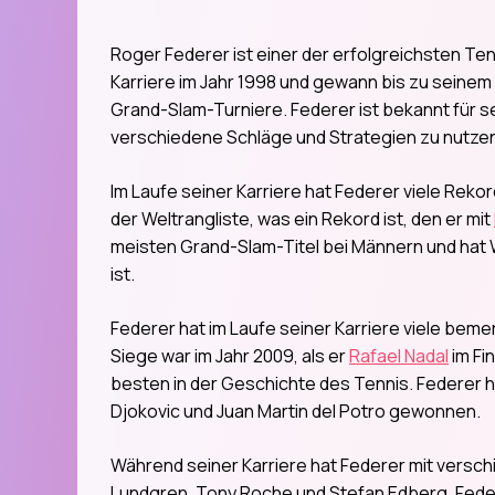
Roger Federer ist einer der erfolgreichsten Ten
Karriere im Jahr 1998 und gewann bis zu seinem R
Grand-Slam-Turniere. Federer ist bekannt für s
verschiedene Schläge und Strategien zu nutze
Im Laufe seiner Karriere hat Federer viele Reko
der Weltrangliste, was ein Rekord ist, den er mit
meisten Grand-Slam-Titel bei Männern und hat
ist.
Federer hat im Laufe seiner Karriere viele be
Siege war im Jahr 2009, als er
Rafael Nadal
im Fi
besten in der Geschichte des Tennis. Federer 
Djokovic und Juan Martin del Potro gewonnen.
Während seiner Karriere hat Federer mit vers
Lundgren, Tony Roche und Stefan Edberg. Fede