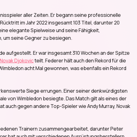
nisspieler aller Zeiten. Er begann seine professionelle
ücktritt im Jahr 2022 insgesamt 103 Titel, darunter 20
eine elegante Spielweise und seine Fähigkeit,
n, um seine Gegner zu besiegen.
rde aufgestellt. Er war insgesamt 310 Wochen an der Spitze
Novak Djokovic
teilt. Federer hält auch den Rekord für die
 Wimbledon acht Mal gewonnen, was ebenfalls ein Rekord
merkenswerte Siege errungen. Einer seiner denkwürdigsten
nale von Wimbledon besiegte. Das Match gilt als eines der
hat auch gegen andere Top-Spieler wie Andy Murray, Novak
chiedenen Trainern zusammengearbeitet, darunter Peter
rer hat auch mit verschiedenen Ausrüstungsherstellern