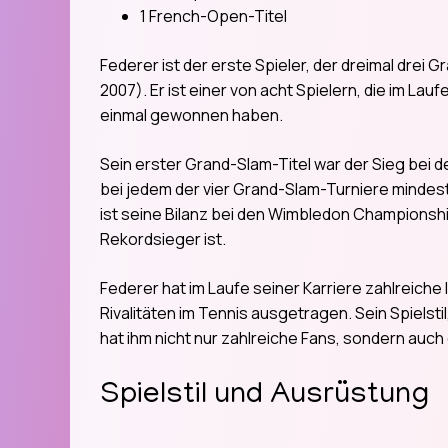
1 French-Open-Titel
Federer ist der erste Spieler, der dreimal drei 
2007). Er ist einer von acht Spielern, die im Lau
einmal gewonnen haben.
Sein erster Grand-Slam-Titel war der Sieg bei 
bei jedem der vier Grand-Slam-Turniere mindes
ist seine Bilanz bei den Wimbledon Championship
Rekordsieger ist.
Federer hat im Laufe seiner Karriere zahlreich
Rivalitäten im Tennis ausgetragen. Sein Spielstil
hat ihm nicht nur zahlreiche Fans, sondern auc
Spielstil und Ausrüstung