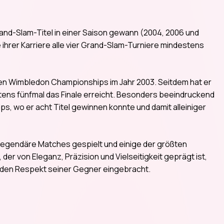
Grand-Slam-Titel in einer Saison gewann (2004, 2006 und
fe ihrer Karriere alle vier Grand-Slam-Turniere mindestens
den Wimbledon Championships im Jahr 2003. Seitdem hat er
tens fünfmal das Finale erreicht. Besonders beeindruckend
s, wo er acht Titel gewinnen konnte und damit alleiniger
e legendäre Matches gespielt und einige der größten
, der von Eleganz, Präzision und Vielseitigkeit geprägt ist,
h den Respekt seiner Gegner eingebracht.